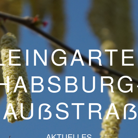
LEINGARTE
HABSBURG
GAUẞSTRA
AKTUELLES