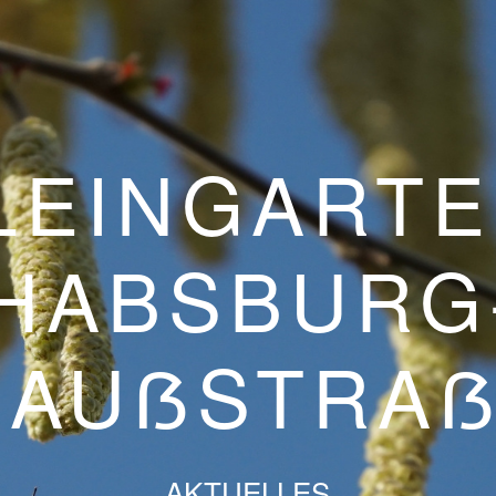
LEINGARTE
HABSBURG
GAUẞSTRA
AKTUELLES