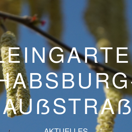
LEINGARTE
HABSBURG
GAUẞSTRA
AKTUELLES