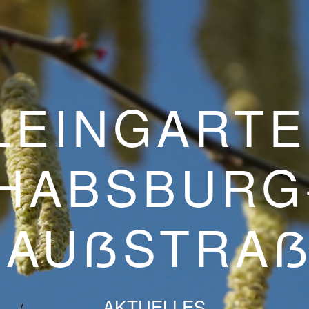
LEINGARTE
HABSBURG
GAUẞSTRA
AKTUELLES